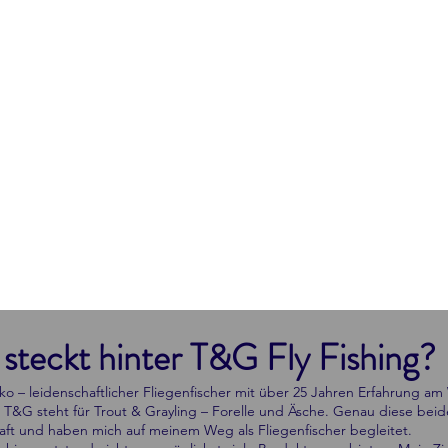
steckt hinter T&G Fly Fishing?
vko – leidenschaftlicher Fliegenfischer mit über 25 Jahren Erfahrung am
T&G steht für Trout & Grayling – Forelle und Äsche. Genau diese bei
aft und haben mich auf meinem Weg als Fliegenfischer begleitet.