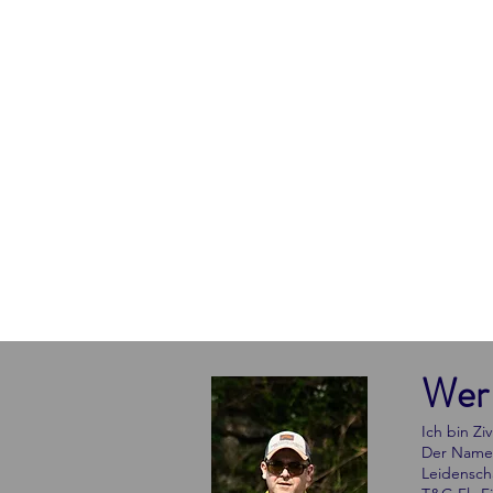
Wer 
Ich bin Zi
Der Name 
Leidensch