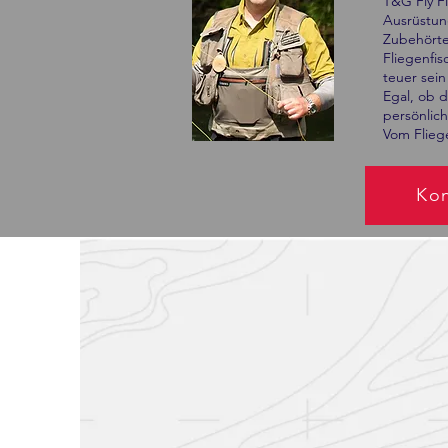
T&G Fly Fi
Ausrüstung
Zubehörtei
Fliegenfis
teuer sein
Egal, ob d
persönlich
Vom Fliege
Kon