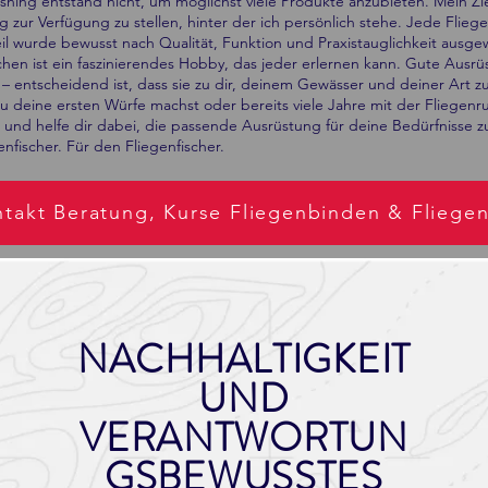
shing entstand nicht, um möglichst viele Produkte anzubieten. Mein Zie
 zur Verfügung zu stellen, hinter der ich persönlich stehe. Jede Flieg
l wurde bewusst nach Qualität, Funktion und Praxistauglichkeit ausgew
chen ist ein faszinierendes Hobby, das jeder erlernen kann. Gute Ausr
 – entscheidend ist, dass sie zu dir, deinem Gewässer und deiner Art zu
u deine ersten Würfe machst oder bereits viele Jahre mit der Fliegenru
 und helfe dir dabei, die passende Ausrüstung für deine Bedürfnisse z
nfischer. Für den Fliegenfischer.
takt Beratung, Kurse Fliegenbinden & Fliege
NACHHALTIGKEIT
UND
VERANTWORTUN
GSBEWUSSTES