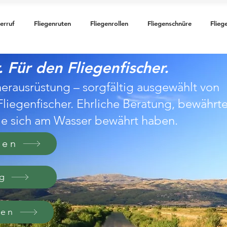
erruf
Fliegenruten
Fliegenrollen
Fliegenschnüre
Flieg
 Für den Fliegenfischer.
erausrüstung – sorgfältig ausgewählt von
Fliegenfischer. Ehrliche Beratung, bewährt
ie sich am Wasser bewährt haben.
ten
g
den