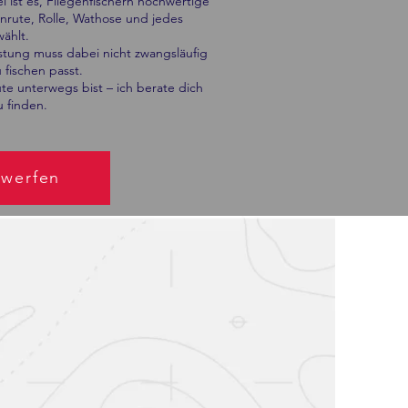
l ist es, Fliegenfischern hochwertige
enrute, Rolle, Wathose und jedes
ählt.
üstung muss dabei nicht zwangsläufig
 fischen passt.
te unterwegs bist – ich berate dich
u finden.
nwerfen