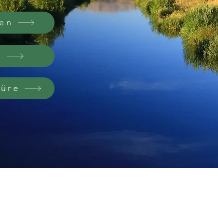
len
r
nüre