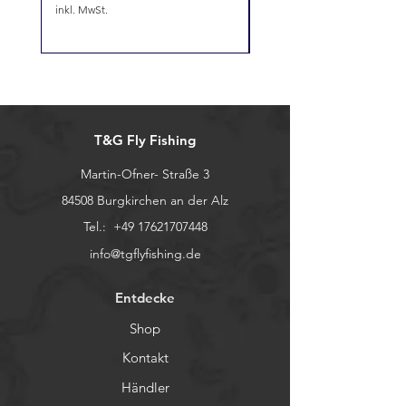
inkl. MwSt.
inkl. MwSt.
T&G Fly Fishing
Martin-Ofner- Straße 3
84508 Burgkirchen an der Alz
Tel.:
+49 17621707448
info@tgflyfishing.de
Entdecke
Shop
Kontakt
Händler