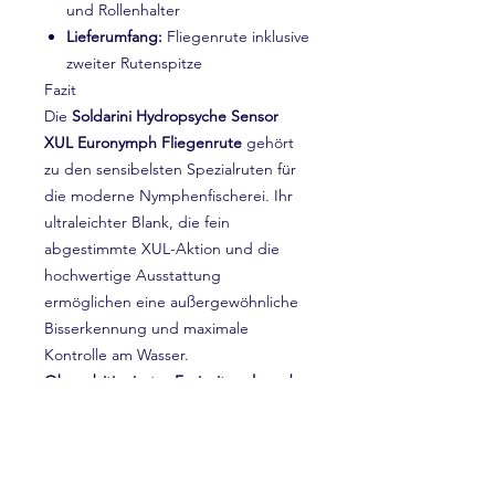
und Rollenhalter
Lieferumfang:
Fliegenrute inklusive
zweiter Rutenspitze
Fazit
Die
Soldarini Hydropsyche Sensor
XUL Euronymph Fliegenrute
gehört
zu den sensibelsten Spezialruten für
die moderne Nymphenfischerei. Ihr
ultraleichter Blank, die fein
abgestimmte XUL-Aktion und die
hochwertige Ausstattung
ermöglichen eine außergewöhnliche
Bisserkennung und maximale
Kontrolle am Wasser.
Ob ambitionierter Freizeitangler oder
Wettkampffischer – die Hydropsyche
Sensor XUL überzeugt mit ihrer
Präzision, ihrer hervorragenden
Balance und ihrer kompromisslosen